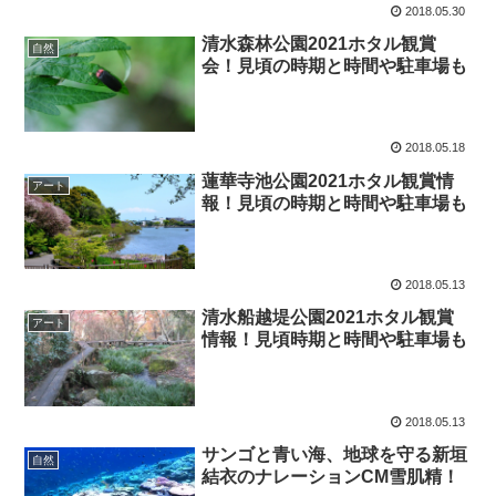
2018.05.30
清水森林公園2021ホタル観賞
自然
会！見頃の時期と時間や駐車場も
2018.05.18
蓮華寺池公園2021ホタル観賞情
アート
報！見頃の時期と時間や駐車場も
2018.05.13
清水船越堤公園2021ホタル観賞
アート
情報！見頃時期と時間や駐車場も
2018.05.13
サンゴと青い海、地球を守る新垣
自然
結衣のナレーションCM雪肌精！