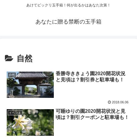
あけてビックリ玉手箱！何が出るかはあなた次第！
あなたに贈る禁断の玉手箱
自然
香勝寺ききょう園2020開花状況
自然
と見頃は？割引券と駐車場も！
2018.06.06
可睡ゆりの園2020開花状況と見
イベント
頃は？割引クーポンと駐車場も！