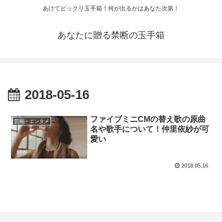
あけてビックリ玉手箱！何が出るかはあなた次第！
あなたに贈る禁断の玉手箱
2018-05-16
ファイブミニCMの替え歌の原曲
芸能・エンタメ
名や歌手について！仲里依紗が可
愛い
2018.05.16