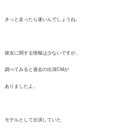
きっと走ったら速いんでしょうね。
彼女に関する情報は少ないですが、
調べてみると過去の出演CMが
ありましたよ。
モデルとして出演していた