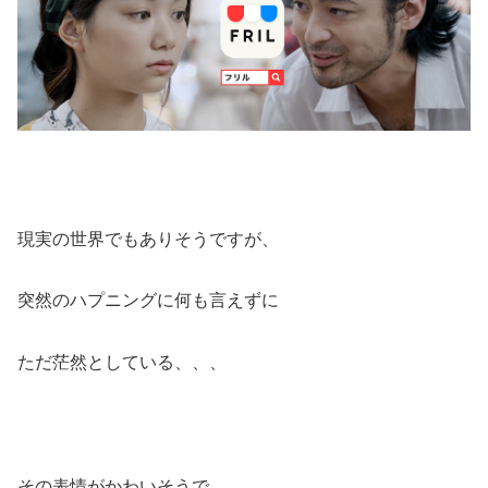
現実の世界でもありそうですが、
突然のハプニングに何も言えずに
ただ茫然としている、、、
その表情がかわいそうで