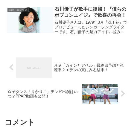
でもお馴染みですね。この夏、ローソン
の買い物でおそろいのタオルをゲットし
石川優子が歌手に復帰！『僕らの
芸能・エンタメ
て海に出掛けちゃいましょう...
ポプコンエイジ』で歓喜の再会！
石川優子さんは、1979年3月『沈丁花』で
プロデビューしたシンガーソングライタ
ーです。石川優子の魅力アイドル並みの
ルックスこぼれる八重歯が魅力の笑顔透
き通るような美しい歌声作詞作曲までこ
なす才能そこから生まれる名曲の数々そ
の他、彼女の魅力は...
月９「カインとアベル」最終回予想と視
聴率？エデンの東にみる結末！
双子ダンス「りかりこ」テレビ出演はい
つ？PPAP動画も公開！
コメント