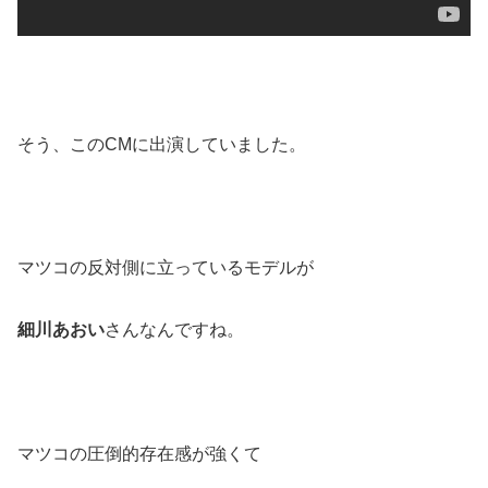
そう、このCMに出演していました。
マツコの反対側に立っているモデルが
細川あおい
さんなんですね。
マツコの圧倒的存在感が強くて