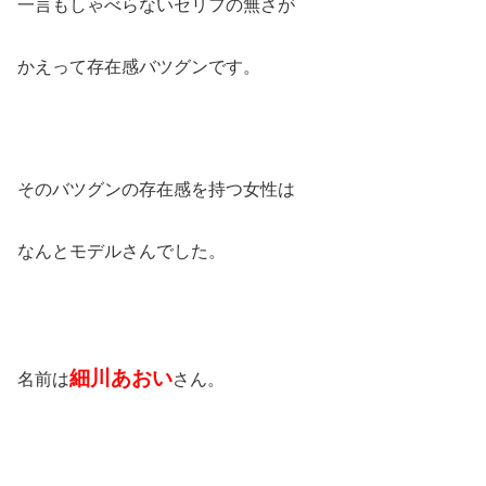
一言もしゃべらないセリフの無さが
かえって存在感バツグンです。
そのバツグンの存在感を持つ女性は
なんとモデルさんでした。
細川あおい
名前は
さん。