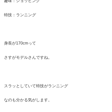
趣味：ショッピング
特技：ランニング
身長が170cmって
さすがモデルさんですね。
スラッとしていて特技がランニング
なのも分かる気がします。