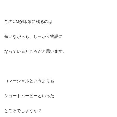
このCMが印象に残るのは
短いながらも、しっかり物語に
なっているところだと思います。
コマーシャルというよりも
ショートムービーといった
ところでしょうか？