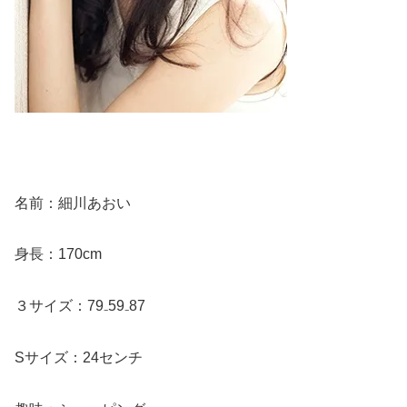
名前：細川あおい
身長：170cm
３サイズ：79₋59₋87
Sサイズ：24センチ