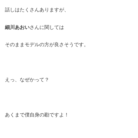
話しはたくさんありますが、
細川あおい
さんに関しては
そのままモデルの方が良さそうです。
えっ、なぜかって？
あくまで僕自身の勘ですよ！