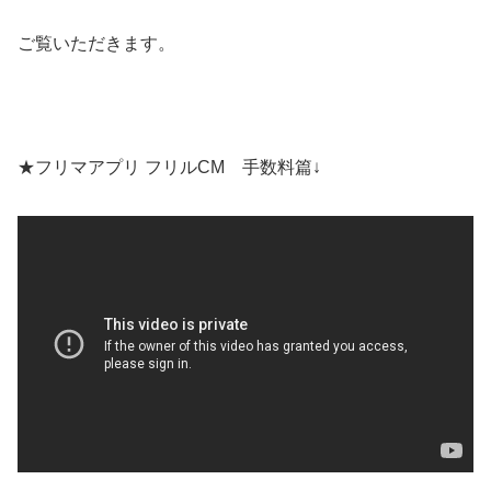
ご覧いただきます。
★フリマアプリ フリルCM 手数料篇↓