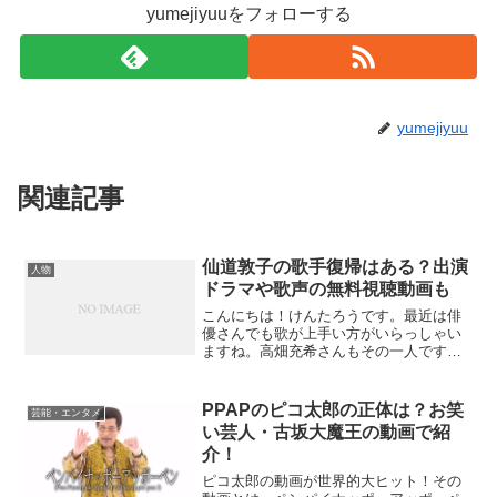
yumejiyuuをフォローする
yumejiyuu
関連記事
仙道敦子の歌手復帰はある？出演
人物
ドラマや歌声の無料視聴動画も
こんにちは！けんたろうです。最近は俳
優さんでも歌が上手い方がいらっしゃい
ますね。高畑充希さんもその一人です。
しかし、ずっと以前にも素晴しく歌の上
手い女優さんがいらっしゃいました。今
回23年ぶりに女優復帰した仙道敦子(せん
PPAPのピコ太郎の正体は？お笑
芸能・エンタメ
どうのぶこ)さんです...
い芸人・古坂大魔王の動画で紹
介！
ピコ太郎の動画が世界的大ヒット！その