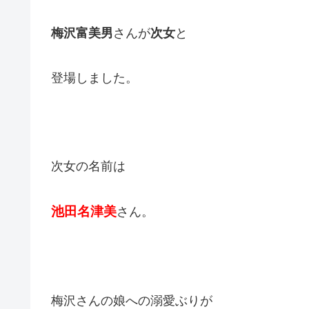
梅沢富美男
さんが
次女
と
登場しました。
次女の名前は
池田名津美
さん。
梅沢さんの娘への溺愛ぶりが