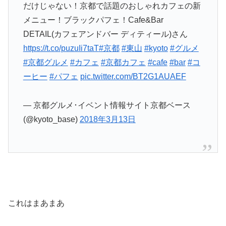
だけじゃない！京都で話題のおしゃれカフェの新
メニュー！ブラックパフェ！Cafe&Bar
DETAIL(カフェアンドバー ディティール)さん
https://t.co/puzuIi7taT
#京都
#東山
#kyoto
#グルメ
#京都グルメ
#カフェ
#京都カフェ
#cafe
#bar
#コ
ーヒー
#パフェ
pic.twitter.com/BT2G1AUAEF
— 京都グルメ･イベント情報サイト京都ベース
(@kyoto_base)
2018年3月13日
これはまあまあ