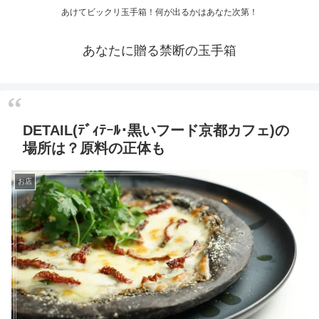
あけてビックリ玉手箱！何が出るかはあなた次第！
あなたに贈る禁断の玉手箱
DETAIL(ﾃﾞｨﾃｰﾙ･黒いフード京都カフェ)の
場所は？原料の正体も
お店