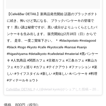
【Cafe&Bar DETAIL】新商品発売開始 話題のブラックポテト
に続き、怖いけど気になる、 ブラックパンケーキの登場で
す！ 黒い謎は秘密ですが、黒い成分がよりふっくらとしたパ
ンケーキを生み出します。 販売開始は2月18日（日）からで
す。 是非、一度ご賞味下さい。 ＊ #blackpotato #instagood
#black #togo #kyoto #cafe #kyotocafe #kansai #sanjo
#higashiyama #detailkyoto #cafedetail #material #黒パンケー
キ #人気商品 #関西カフェ #京都カフェ #三条カフェ #東山カ
フェ #カフェ巡り #カフェ #テイクアウト #ファッション #楽
しい #ライフスタイル #新しい #美味しい #パンケーキ #料理
#ディテールキョウト
Cafe&Bar DETAIL
さん(@detail.kyoto)がシェアした投稿 –
2018年 2月月17日午前1時21分PST
価格 800円（税別）