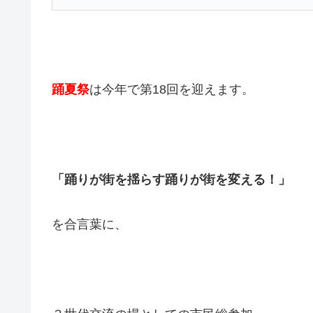
踊夏祭
は今年で第18回を迎えます。
「踊りが街を揺らす踊りが街を変える！」
を合言葉に、