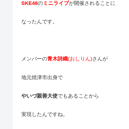
SKE48
の
ミニライブ
が開催されることに
なったんです。
メンバーの
青木詩織
(おしりん)
さんが
地元焼津市出身で
やいづ親善大使
でもあることから
実現したんですね。