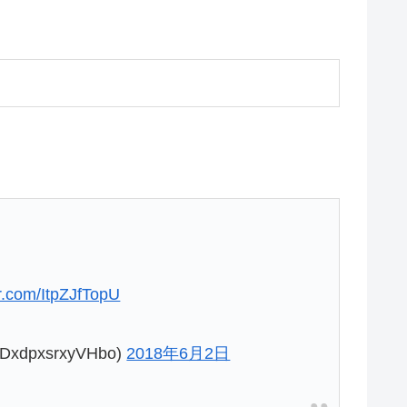
er.com/ItpZJfTopU
pxsrxyVHbo)
2018年6月2日