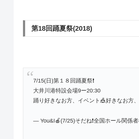
第18回踊夏祭(2018)
7/15(日)第１８回踊夏祭❗
大井川港特設会場9ー20:30
踊り好きなお方、イベント🎪好きなお方、
— You&I🍎(7/25)そだね❗全国ホール