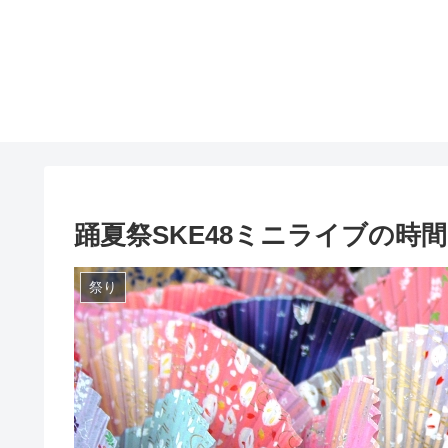
踊夏祭SKE48ミニライブの時
祭り