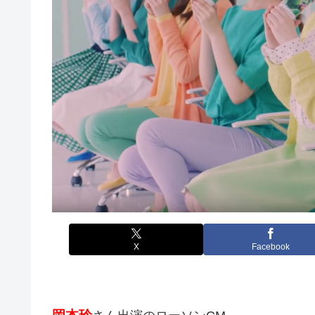
X
Facebook