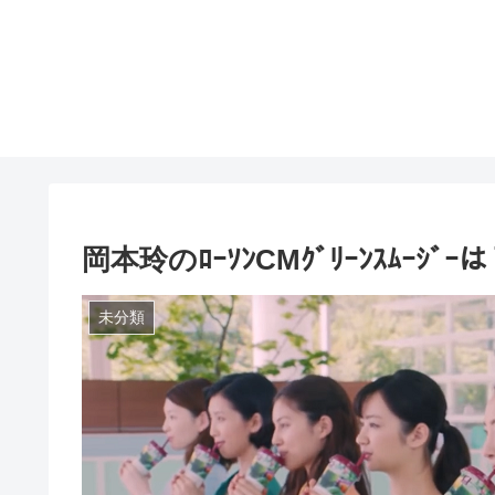
岡本玲のﾛｰｿﾝCMｸﾞﾘｰﾝｽﾑｰｼﾞ
未分類