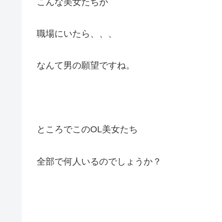
こんな美女たちが
職場にいたら、、、
なんて男の願望ですね。
ところでこのOL美女たち
全部で何人いるのでしょうか？