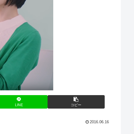
LINE
コピー
2016.06.16