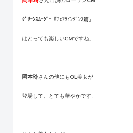
岡本玲
さん出演のローソンCM
ｸﾞﾘｰﾝｽﾑｰｼﾞｰ
『ﾁｪｱﾗｲﾝﾀﾞﾝｽ篇』
はとっても楽しいCMですね。
岡本玲
さんの他にもOL美女が
登場して、とても華やかです。