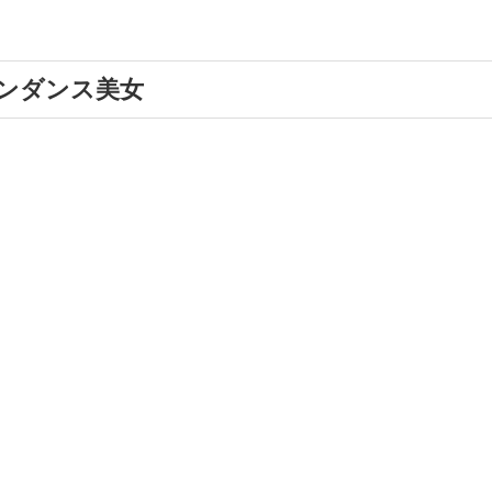
ンダンス美女