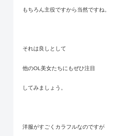
もちろん主役ですから当然ですね。
それは良しとして
他のOL美女たちにもぜひ注目
してみましょう。
洋服がすごくカラフルなのですが