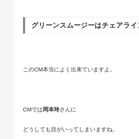
グリーンスムージーはチェアライ
このCM本当によく出来ていますよ。
CMでは
岡本玲
さんに
どうしても目がいってしまいますね。