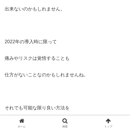
出来ないのかもしれません。
2022年の導入時に限って
痛みやリスクは覚悟することも
仕方がないことなのかもしれませんね。
それでも可能な限り良い方法を
検討していただきたいものですね。
ホーム
検索
トップ