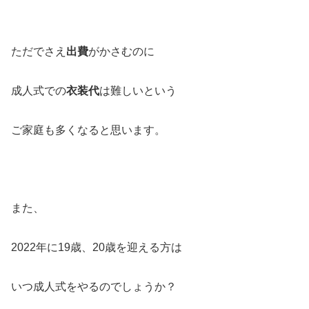
ただでさえ
出費
がかさむのに
成人式での
衣装代
は難しいという
ご家庭も多くなると思います。
また、
2022年に19歳、20歳を迎える方は
いつ成人式をやるのでしょうか？