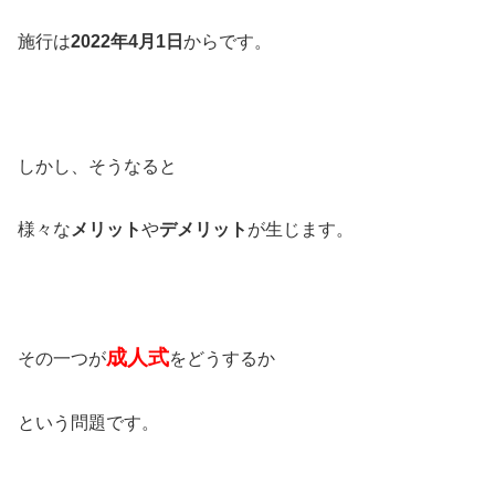
施行は
2022年4月1日
からです。
しかし、そうなると
様々な
メリット
や
デメリット
が生じます。
成人式
その一つが
をどうするか
という問題です。