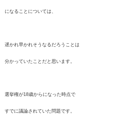
になることについては、
遅かれ早かれそうなるだろうことは
分かっていたことだと思います。
選挙権が18歳からになった時点で
すでに議論されていた問題です。