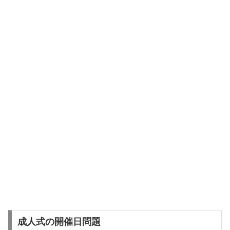
成人式の開催日問題