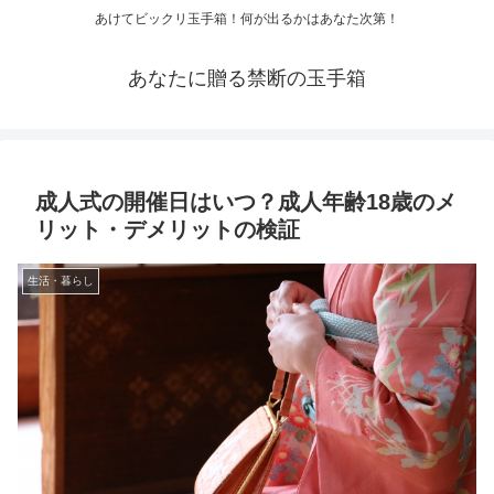
あけてビックリ玉手箱！何が出るかはあなた次第！
あなたに贈る禁断の玉手箱
成人式の開催日はいつ？成人年齢18歳のメ
リット・デメリットの検証
生活・暮らし