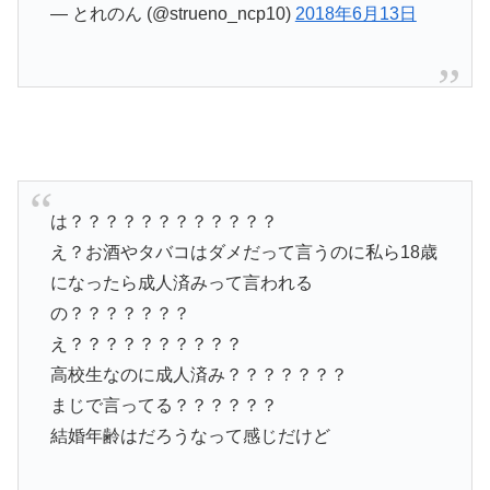
— とれのん (@strueno_ncp10)
2018年6月13日
は？？？？？？？？？？？？
え？お酒やタバコはダメだって言うのに私ら18歳
になったら成人済みって言われる
の？？？？？？？
え？？？？？？？？？？
高校生なのに成人済み？？？？？？？
まじで言ってる？？？？？？
結婚年齢はだろうなって感じだけど