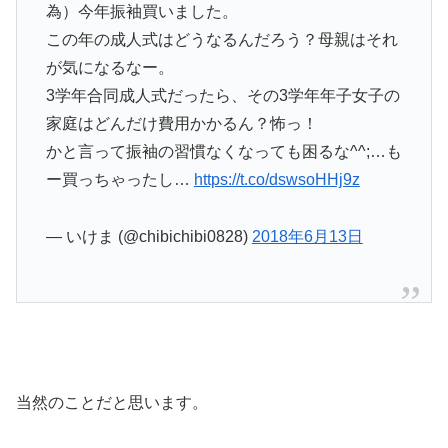
為）今年振袖買いました。
この年の成人式はどうなるんだろう？母親はそれ
が気になるなー。
3学年合同成人式だったら、その3学年年子女子の
家庭はどんだけ費用かかるん？怖っ！
かと言って振袖の習慣なくなっても困るな^^;…も
ー買っちゃったし…
https://t.co/dswsoHHj9z
— いけま (@chibichibi0828)
2018年6月13日
当然のことだと思います。