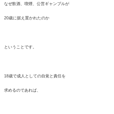
なぜ飲酒、喫煙、公営ギャンブルが
20歳に据え置かれたのか
ということです。
18歳で成人としての自覚と責任を
求めるのであれば、