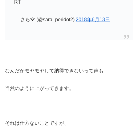
RT
— さら🌸 (@sara_peridot2)
2018年6月13日
なんだかモヤモヤして納得できないって声も
当然のように上がってきます。
それは仕方ないことですが、