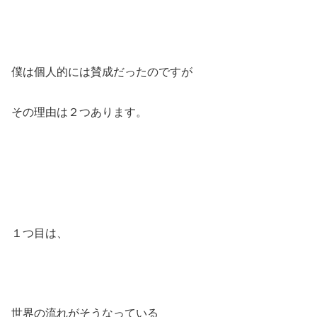
僕は個人的には賛成だったのですが
その理由は２つあります。
１つ目は、
世界の流れがそうなっている