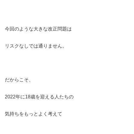
今回のような大きな改正問題は
リスクなしでは通りません。
だからこそ、
2022年に18歳を迎える人たちの
気持ちをもっとよく考えて