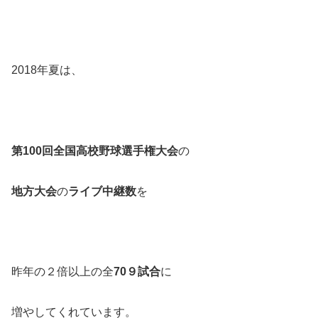
2018年夏は、
第100回全国高校野球選手権大会
の
地方大会
の
ライブ中継数
を
昨年の２倍以上の全
70９試合
に
増やしてくれています。