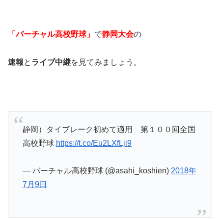
「バーチャル高校野球」
で
静岡大会
の
速報
と
ライブ中継
を見てみましょう。
静岡）タイブレーク初めて適用 第１００回全国
高校野球
https://t.co/Eu2LXfLji9
— バーチャル高校野球 (@asahi_koshien)
2018年
7月9日