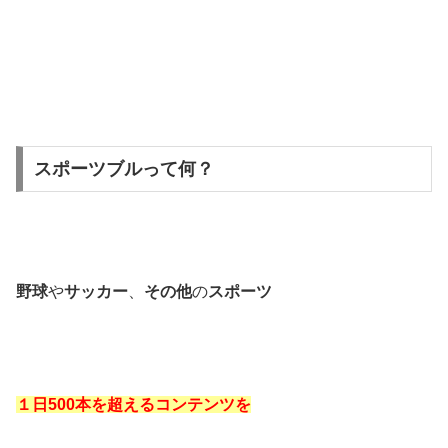
スポーツブルって何？
野球
や
サッカー
、
その他
の
スポーツ
１日500本を超えるコンテンツを