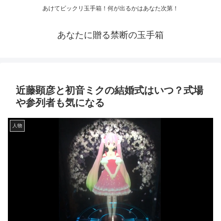
あけてビックリ玉手箱！何が出るかはあなた次第！
あなたに贈る禁断の玉手箱
近藤顕彦と初音ミクの結婚式はいつ？式場
や参列者も気になる
人物