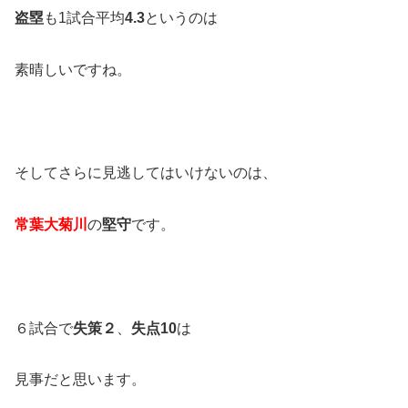
盗塁
も1試合平均
4.3
というのは
素晴しいですね。
そしてさらに見逃してはいけないのは、
常葉大菊川
の
堅守
です。
６試合で
失策２
、
失点10
は
見事だと思います。