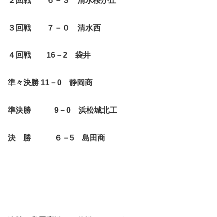
２回戦 ６－３ 清水桜が丘
３回戦 ７－０ 清水西
４回戦 16－2 袋井
準々決勝 11－0 静岡商
準決勝 9－0 浜松城北工
決 勝 ６－5 島田商