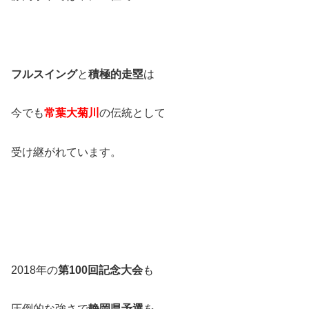
フルスイング
と
積極的走塁
は
今でも
常葉大菊川
の伝統として
受け継がれています。
2018年の
第100回記念大会
も
圧倒的な強さで
静岡県予選
を