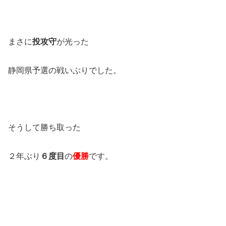
まさに
投攻守
が光った
静岡県予選の戦いぶりでした。
そうして勝ち取った
２年ぶり
６度目
の
優勝
です。