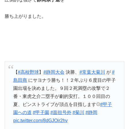
勝ち上がりました。
【
#高校野球
】
#静岡大会
決勝、
#常葉大菊川
が
#
島田商
にサヨナラ勝ち！！２年ぶり６度目の甲子
園出場を決めました。９回２死満塁の攻撃で２
番・東虎之介二塁手が劇的安打。１００回目の
夏、ピンストライプが頂点を目指します⚾
#甲子
園への道
#甲子園
#面担号外
#菊川
#静岡
pic.twitter.com/8dGJOir2hv