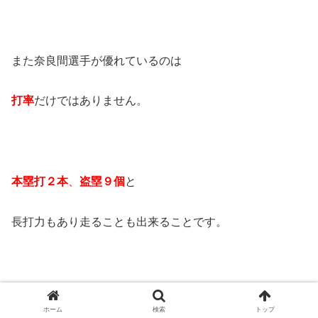
また奈良間選手が優れているのは
打率
だけではありません。
本塁打２本
、
盗塁９個
と
長打力もあり走ることも出来ることです。
50メートル走
は、
5秒8
というから
ホーム
検索
トップ