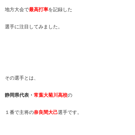
地方大会で
最高打率
を記録した
選手に注目してみました。
その選手とは、
静岡県代表・
常葉大菊川高校
の
１番で主将の
奈良間大己
選手です。