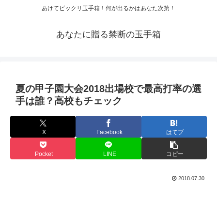
あけてビックリ玉手箱！何が出るかはあなた次第！
あなたに贈る禁断の玉手箱
夏の甲子園大会2018出場校で最高打率の選
手は誰？高校もチェック
X
Facebook
はてブ
Pocket
LINE
コピー
2018.07.30