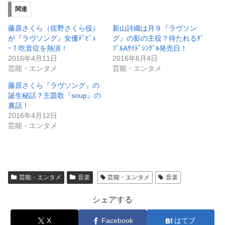
関連
藤原さくら（佐野さくら役）
新山詩織は月９『ラヴソン
が『ラヴソング』女優ﾃﾞﾋﾞｭ
グ』の影の主役？待たれるﾀﾞ
ｰ！吃音症を熱演！
ﾌﾞﾙAｻｲﾄﾞｼﾝｸﾞﾙ発売日！
2016年4月11日
2016年6月4日
芸能・エンタメ
芸能・エンタメ
藤原さくら『ラヴソング』の
誕生秘話？主題歌『soup』の
裏話！
2016年4月12日
芸能・エンタメ
芸能・エンタメ
音楽
芸能・エンタメ
音楽
シェアする
X
Facebook
はてブ