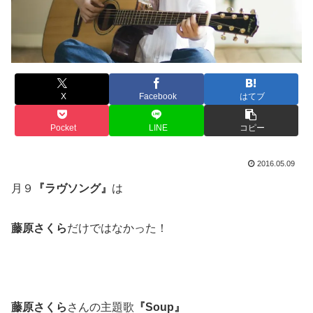
X
Facebook
はてブ
Pocket
LINE
コピー
2016.05.09
月９
『ラヴソング』
は
藤原さくら
だけではなかった！
藤原さくら
さんの主題歌
『Soup』