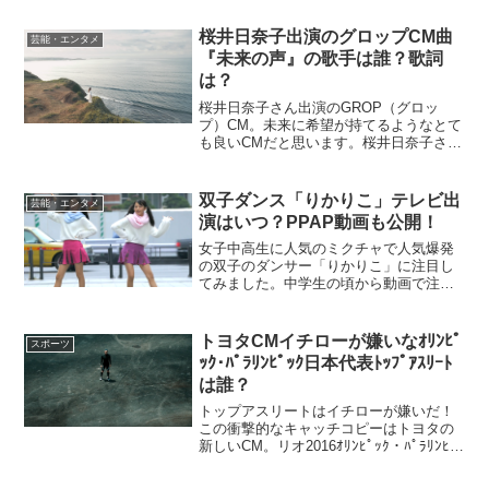
での開催となりました。それでも明治、
東京、立教、法政の４校による熱い応援
桜井日奈子出演のグロップCM曲
芸能・エンタメ
合戦は見応え...
『未来の声』の歌手は誰？歌詞
は？
桜井日奈子さん出演のGROP（グロッ
プ）CM。未来に希望が持てるようなとて
も良いCMだと思います。桜井日奈子さん
の表情やバックの映像も素晴らしくCMを
引き立てています。しかし、それに劣ら
ず素晴らしいのがCM曲。オリジナル曲の
双子ダンス「りかりこ」テレビ出
芸能・エンタメ
ようですが、気に...
演はいつ？PPAP動画も公開！
女子中高生に人気のミクチャで人気爆発
の双子のダンサー「りかりこ」に注目し
てみました。中学生の頃から動画で注目
され高校生になった今ではさらに活躍の
場を広げそうです。こうなるとテレビ出
演も時間の問題でしょう。年内にもテレ
トヨタCMイチローが嫌いなｵﾘﾝﾋﾟ
スポーツ
ビで紹介される可能性は高...
ｯｸ･ﾊﾟﾗﾘﾝﾋﾟｯｸ日本代表ﾄｯﾌﾟｱｽﾘｰﾄ
は誰？
トップアスリートはイチローが嫌いだ！
この衝撃的なキャッチコピーはトヨタの
新しいCM。リオ2016ｵﾘﾝﾋﾟｯｸ・ﾊﾟﾗﾘﾝﾋﾟ
ｯｸ日本代表ﾄｯﾌﾟｱｽﾘｰﾄ達が衝撃の発言で
す。はたしてそのﾄｯﾌﾟｱｽﾘｰﾄは誰なので