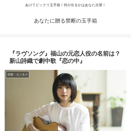
あけてビックリ玉手箱！何が出るかはあなた次第！
あなたに贈る禁断の玉手箱
『ラヴソング』福山の元恋人役の名前は？
新山詩織で劇中歌『恋の中』
芸能・エンタメ