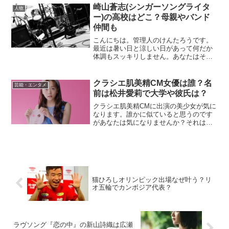
しょう。そしてその真の意...
崎山蒼志(シンガーソングライタ
人物
ー)の高校はどこ？母親やバンド
仲間も
こんにちは。管理人のけんたろうです。
最近は暑い日と涼しい日があって何だか
体調もスッキリしません。あなたはそん
なことはありませんか？暦の上では初夏
ですがもうすぐうっとうしい梅雨を迎え
ます。どうかお体にはお気を付けくださ
クラシエ肌美精CM女優は誰？名
芸能・エンタメ
いね。さて、今日は突然凄...
前は松井愛莉で大学や彼氏は？
クラシエ肌美精CMに出演の美少女が気に
なります。誰かに似ていると思うのです
があなたは気になりませんか？それはさ
て置き、美少女の名前は松井愛莉さん。
これまでメディアにはけっこう登場して
いるんですね。プロフィールや大学、彼
氏など調べてみました。...
猫ひろしオリンピック出場なぜ叶う？リ
オ五輪でカンボジア代表？
ラヴソング『恋の中』の新山詩織は広瀬