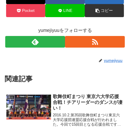
Pocket
LINE
コピー
yumejiyuuをフォローする
yumejiyuu
関連記事
歌舞伎町まつり 東京六大学応援
祭り
合戦！チアリーダーのダンスが凄
い！
2016.10.2.第35回歌舞伎町まつり東京六
大学応援団連盟応援合戦が行われまし
た。今回で15回目となる応援合戦ですが
残念ながら諸事情で早稲田、慶応が不在