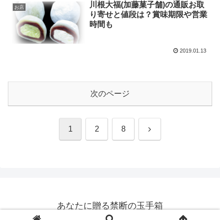
川根大福(加藤菓子舗)の通販お取
お店
り寄せと値段は？賞味期限や営業
時間も
2019.01.13
次のページ
次
1
2
8
へ
あなたに贈る禁断の玉手箱
© 2016 あなたに贈る禁断の玉手箱.