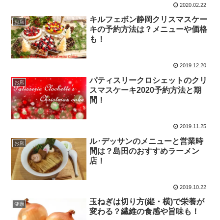
2020.02.22
キルフェボン静岡クリスマスケー
お店
キの予約方法は？メニューや価格
も！
2019.12.20
パティスリークロシェットのクリ
お店
スマスケーキ2020予約方法と期
間！
2019.11.25
ル･デッサンのメニューと営業時
お店
間は？島田のおすすめラーメン
店！
2019.10.22
玉ねぎは切り方(縦・横)で栄養が
健康
変わる？繊維の食感や旨味も！