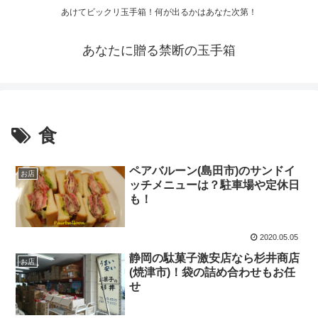
あけてビックリ玉手箱！何が出るかはあなた次第！
あなたに贈る禁断の玉手箱
食
ペアバルーン(島田市)のサンドイ
お店
ッチメニューは？駐車場や定休日
も！
2020.05.05
静岡の駄菓子激安店なら杉井商店
お店
(焼津市)！袋の詰め合わせもお任
せ