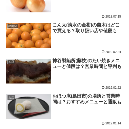
2019.07.15
こん太(清水の金柑)の苗木はどこ
静岡発
で買える？取り扱い店や値段も
2019.02.24
神谷製餡所(藤枝)のたい焼きメニ
お店
ューと値段は？営業時間と評判も
2019.02.22
おほつ庵(島田市)の場所と営業時
お店
間は？おすすめメニューと通販も
2019.01.14