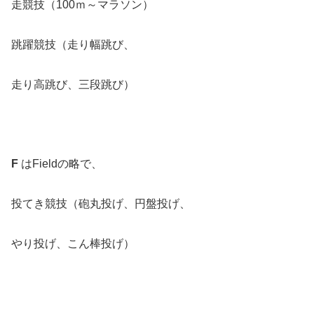
走競技（100ｍ～マラソン）
跳躍競技（走り幅跳び、
走り高跳び、三段跳び）
F
はFieldの略で、
投てき競技（砲丸投げ、円盤投げ、
やり投げ、こん棒投げ）