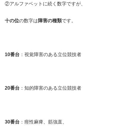
②アルファベットに続く数字ですが、
十の位
の数字は
障害の種類
です。
10番台
：視覚障害のある立位競技者
20番台
：知的障害のある立位競技者
30番台
：痙性麻痺、筋強直、