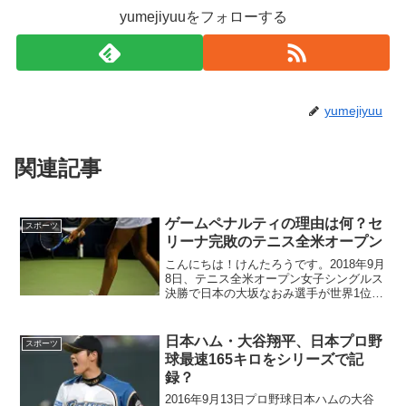
yumejiyuuをフォローする
yumejiyuu
関連記事
ゲームペナルティの理由は何？セ
スポーツ
リーナ完敗のテニス全米オープン
こんにちは！けんたろうです。2018年9月
8日、テニス全米オープン女子シングルス
決勝で日本の大坂なおみ選手が世界1位セ
リーナ・ウィリアムズ選手にゲーム2-0の
ストレートで勝利し、日本選手として四
大大会初制覇の偉業を達成しました。こ
日本ハム・大谷翔平、日本プロ野
スポーツ
の試合で女...
球最速165キロをシリーズで記
録？
2016年9月13日プロ野球日本ハムの大谷