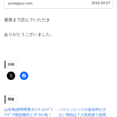
世界選手権では金メダル獲得の実...
2016.09.07
yumejiyuu.com
最後まで読んでいただき
ありがとうございました。
共有:
関連
山本篤(静岡県聖火ﾗﾝﾅｰ)のﾊﾟﾗ
パラリンピックの放送枠が少
ﾘﾝﾋﾟｯｸ競技種目とﾒﾀﾞﾙの色！
ない理由は？人気低迷で低視