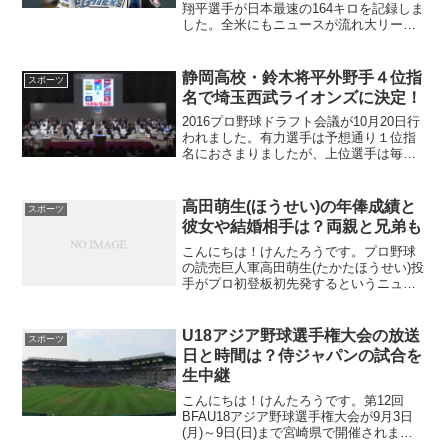
翔平選手が日本最速の164キロを記録しま
した。全米にもニュースが流れ大リーグ
でも注目されています。投手としてだけ
でなく打者としても好成績を出している
二刀流スーパープレイヤーとして評価は
静岡高校・鈴木将平外野手４位指
スポーツ
うなぎ登りです...
名で埼玉西武ライオンズに決定！
2016プロ野球ドラフト会議が10月20日行
われました。有力選手は予想通り１位指
名におさまりましたが、上位選手は毎回
のことながら投手がほとんどを占めま
す。そんな中、高校生外野手として静岡
高校の鈴木将平選手が埼玉西武から4位指
高田萌生(ほうせい)の年俸成績と
スポーツ
名されました。今...
彼女や結婚相手は？両親と兄弟も
こんにちは！けんたろうです。プロ野球
の読売巨人軍高田萌生(たかたほうせい)投
手がプロ初登板初先発するというニュー
スが流れてきました。これまで２軍で成
果を挙げてきましたがいよいよ１軍での
デビュー戦です。一昨年のドラフトでジ
U18アジア野球選手権大会の放送
スポーツ
ャイアンツに5位指名...
日と時間は？侍ジャパンの試合を
生中継
こんにちは！けんたろうです。第12回
BFAU18アジア野球選手権大会が9月3日
(月)～9日(日)まで宮崎県で開催されま