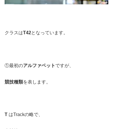
クラスは
T42
となっています。
①最初の
アルファベット
ですが、
競技種類
を表します。
T
はTrackの略で、