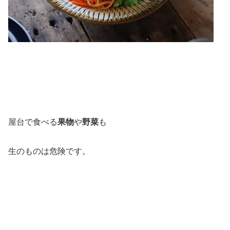
屋台で食べる
果物
や
野菜
も
生のものは危険です。