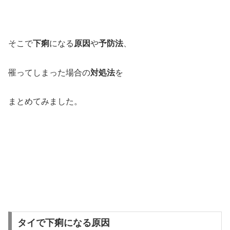
そこで
下痢
になる
原因
や
予防法
、
罹ってしまった場合の
対処法
を
まとめてみました。
タイで下痢になる原因